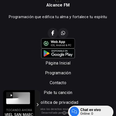
Alcance FM
Programación que edifica tu alma y fortalece tu espíritu
Página Inicial
Programación
Contacto
Pide tu canción
Política de privacidad
Chat en vivo
Todos los derechos reservados.
TOCANDO AHORA
Desarrollado por
Online:
0
 MIEL SAN MARCOS(1)
EMMANUEL - VIDEO OFICIAL - DIOS EN CASA